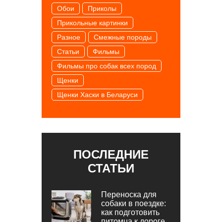
Обои
Приколы
Прикольные картинки
Разное
Смежные породы
Статьи
Фильмы
Фильмы про собак всех пород
Щенки
Щенки Хаски в Беларуси
ПОСЛЕДНИЕ
СТАТЬИ
Переноска для
собаки в поездке:
как подготовить
питомца к дороге