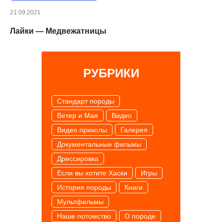
21.09.2021
Лайки — Медвежатницы
РУБРИКИ
Cтандарт породы
Ветер и Мая
Видео
Видео приколы
Галерея
Документальные фильмы
Дрессировка
Если вы хотите Хаски
Игры
История породы
Книги
Мультфильмы
Наше потомство
О породе