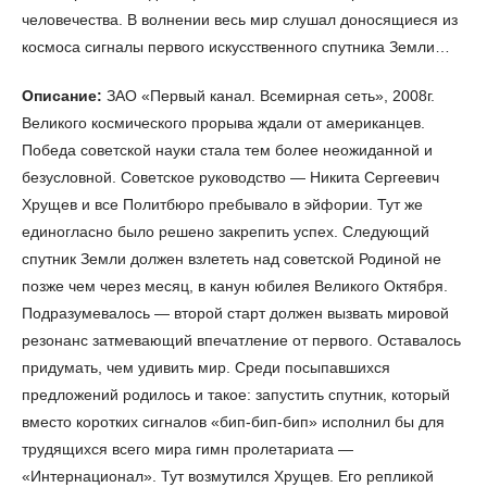
человечества. В волнении весь мир слушал доносящиеся из
космоса сигналы первого искусственного спутника Земли…
Описание:
ЗАО «Первый канал. Всемирная сеть», 2008г.
Великого космического прорыва ждали от американцев.
Победа советской науки стала тем более неожиданной и
безусловной. Советское руководство — Никита Сергеевич
Хрущев и все Политбюро пребывало в эйфории. Тут же
единогласно было решено закрепить успех. Следующий
спутник Земли должен взлететь над советской Родиной не
позже чем через месяц, в канун юбилея Великого Октября.
Подразумевалось — второй старт должен вызвать мировой
резонанс затмевающий впечатление от первого. Оставалось
придумать, чем удивить мир. Среди посыпавшихся
предложений родилось и такое: запустить спутник, который
вместо коротких сигналов «бип-бип-бип» исполнил бы для
трудящихся всего мира гимн пролетариата —
«Интернационал». Тут возмутился Хрущев. Его репликой